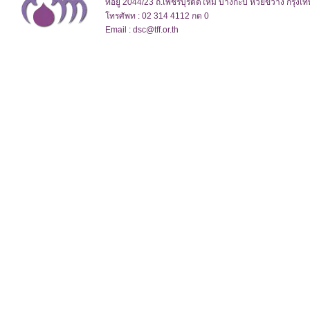
ที่อยู่ 2044/23 ถ.เพชรบุรีตัดใหม่ บางกะปิ ห้วยขวาง กรุง
โทรศัพท : 02 314 4112 กด 0
Email : dsc@tff.or.th