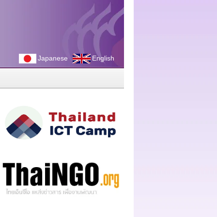
Japanese
English