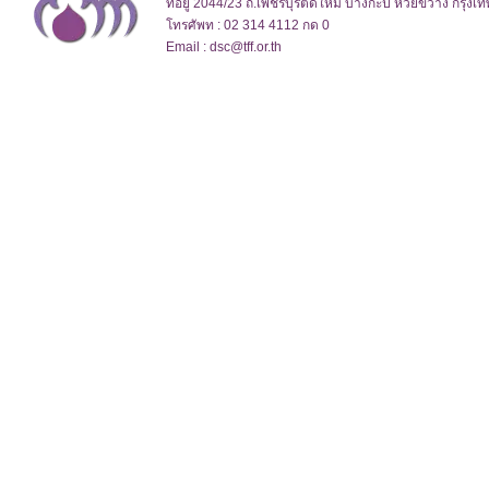
ที่อยู่ 2044/23 ถ.เพชรบุรีตัดใหม่ บางกะปิ ห้วยขวาง กรุง
โทรศัพท : 02 314 4112 กด 0
Email : dsc@tff.or.th